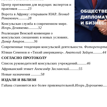
Центр притяжения для ведущих экспертов и
практиков
..........23
Ворота в Африку: открываем ЮАР.
Леонид
Романович..........28
Консульская служба в современном мире.
Игорь Демяненко..........32
Реализация Венской конвенции о
консульских сношениях в новых условиях.
Динар Амиров..........36
Современные тенденции консульской деятельности.
Фоторепортаж.
Юлиан Семенов и «Тихий американец».
Анатолий Зайцев..........44
СОГЛАСНО ПРОТОКОЛУ
Список руководителей консульских учреждений
..........46
Африканский этикет
Александр Заславский..........55
Новые назначения
..........58
ИЗДАЛИ И ВБЛИЗИ
Гайана становится все более привлекательной.
Игорь Дорошенко.....