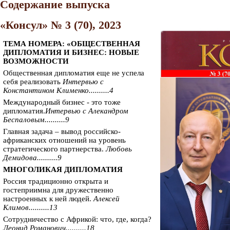
Содержание выпуска
«Консул» № 3 (70), 2023
ТЕМА НОМЕРА: «ОБЩЕСТВЕННАЯ
ДИПЛОМАТИЯ И БИЗНЕС: НОВЫЕ
ВОЗМОЖНОСТИ
Общественная дипломатия еще не успела
себя реализовать
Интервью с
Константином Клименко..........4
Международный бизнес - это тоже
дипломатия.
Интервью с Алекандром
Беспаловым..........9
Главная задача – вывод российско-
африканских отношений на уровень
стратегического партнерства.
Любовь
Демидова..........9
МНОГОЛИКАЯ ДИПЛОМАТИЯ
Россия традиционно открыта и
гостеприимна для дружественно
настроенных к ней людей.
Алексей
Климов..........13
Сотрудничество с Африкой: что, где, когда?
Леонид Романович..........18