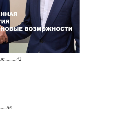
.........42
.....56