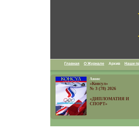
Главная
О Журнале
Архив
Наши п
Анонс
«Консул»
№ 3 (78) 2026
«ДИПЛОМАТИЯ И
СПОРТ»