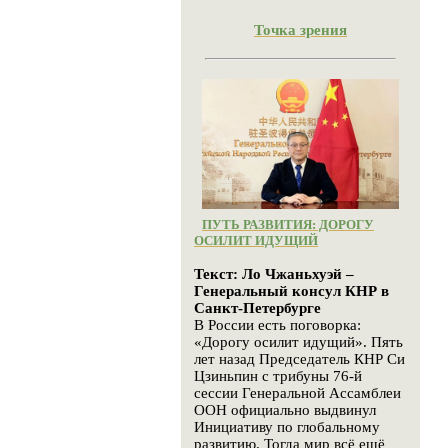
Точка зрения
ПУТЬ РАЗВИТИЯ: ДОРОГУ
ОСИЛИТ ИДУЩИЙ
Текст: Ло Чжаньхуэй –
Генеральный консул КНР в
Санкт-Петербурге
В России есть поговорка:
«Дорогу осилит идущий». Пять
лет назад Председатель КНР Си
Цзиньпин с трибуны 76-й
сессии Генеральной Ассамблеи
ООН официально выдвинул
Инициативу по глобальному
развитию. Тогда мир всё ещё