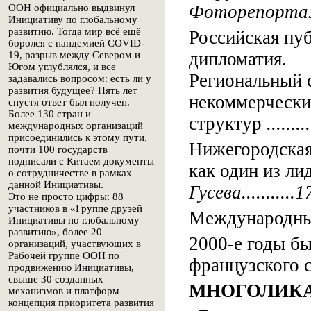
Фоторепортаж..
ООН официально выдвинул
Инициативу по глобальному
развитию. Тогда мир всё ещё
Российская пу
боролся с пандемией COVID-
дипломатия.
19, разрыв между Севером и
Югом углублялся, и все
Региональный 
задавались вопросом: есть ли у
развития будущее? Пять лет
некоммерческ
спустя ответ был получен.
Более 130 стран и
структур
.......
международных организаций
присоединились к этому пути,
Нижегородская
почти 100 государств
подписали с Китаем документы
как один из ли
о сотрудничестве в рамках
данной Инициативы.
Гусева...........1
Это не просто цифры: 88
участников в «Группе друзей
Международны
Инициативы по глобальному
развитию», более 20
2000-е годы б
организаций, участвующих в
Рабочей группе ООН по
французского 
продвижению Инициативы,
свыше 30 созданных
МНОГОЛИК
механизмов и платформ —
концепция приоритета развития