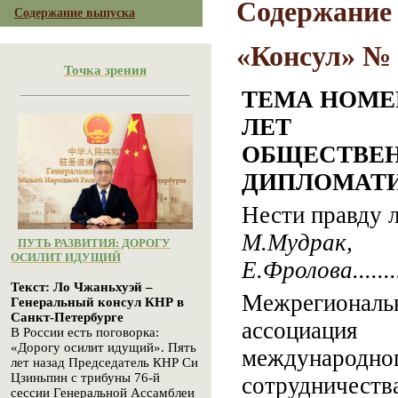
Содержание
Содержание выпуска
«Консул» № 1
Точка зрения
ТЕМА НОМЕР
ЛЕТ
ОБЩЕСТВЕ
ДИПЛОМАТ
Нести правду 
М.Мудрак,
ПУТЬ РАЗВИТИЯ: ДОРОГУ
ОСИЛИТ ИДУЩИЙ
Е.Фролова.......
Текст: Ло Чжаньхуэй –
Межрегиональ
Генеральный консул КНР в
Санкт-Петербурге
ассоциация
В России есть поговорка:
«Дорогу осилит идущий». Пять
международно
лет назад Председатель КНР Си
Цзиньпин с трибуны 76-й
сотрудничеств
сессии Генеральной Ассамблеи