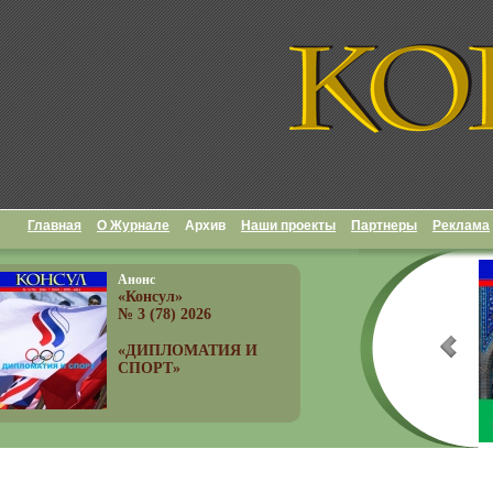
Главная
О Журнале
Архив
Наши проекты
Партнеры
Реклама
Анонс
«Консул»
№ 3 (78) 2026
«ДИПЛОМАТИЯ И
СПОРТ»