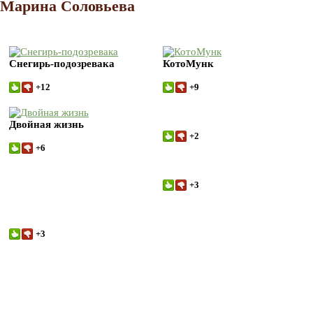
Марина Соловьева
Снегирь-подозревака
КотоМунк
+12
+9
Двойная жизнь
+2
+6
+3
+3