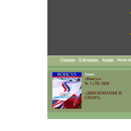
Главная
О Журнале
Архив
Наши п
Анонс
«Консул»
№ 3 (78) 2026
«ДИПЛОМАТИЯ И
СПОРТ»