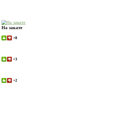
На закате
+8
+3
+2