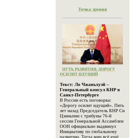
Точка зрения
ПУТЬ РАЗВИТИЯ: ДОРОГУ
ОСИЛИТ ИДУЩИЙ
Текст: Ло Чжаньхуэй –
Генеральный консул КНР в
Санкт-Петербурге
В России есть поговорка:
«Дорогу осилит идущий». Пять
лет назад Председатель КНР Си
Цзиньпин с трибуны 76-й
сессии Генеральной Ассамблеи
ООН официально выдвинул
Инициативу по глобальному
развитию. Тогда мир всё ещё