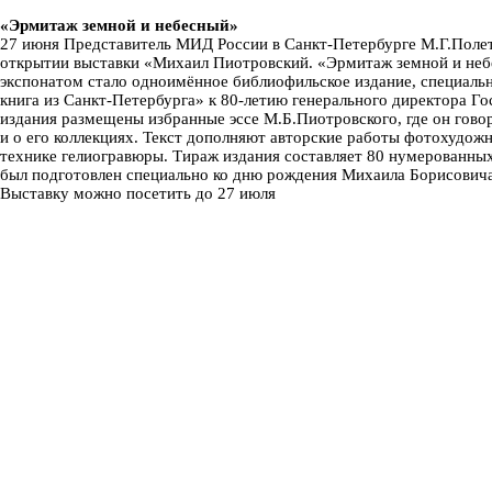
«Эрмитаж земной и небесный»
27 июня Представитель МИД России в Санкт-Петербурге М.Г.Полет
открытии выставки «Михаил Пиотровский. «Эрмитаж земной и неб
экспонатом стало одноимённое библиофильское издание, специаль
книга из Санкт-Петербурга» к 80-летию генерального директора Г
издания размещены избранные эссе М.Б.Пиотровского, где он гов
и о его коллекциях. Текст дополняют авторские работы фотохудо
технике гелиогравюры. Тираж издания составляет 80 нумерованны
был подготовлен специально ко дню рождения Михаила Борисовича
Выставку можно посетить до 27 июля