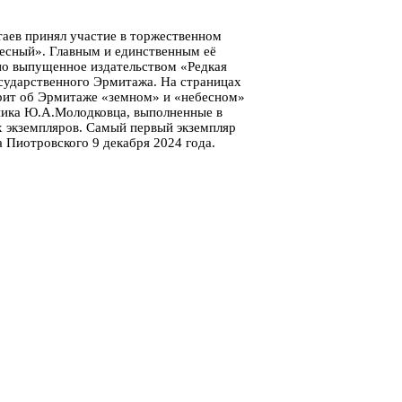
аев принял участие в торжественном
есный». Главным и единственным её
но выпущенное издательством «Редкая
осударственного Эрмитажа. На страницах
орит об Эрмитаже «земном» и «небесном»
жника Ю.А.Молодковца, выполненные в
х экземпляров. Самый первый экземпляр
 Пиотровского 9 декабря 2024 года.