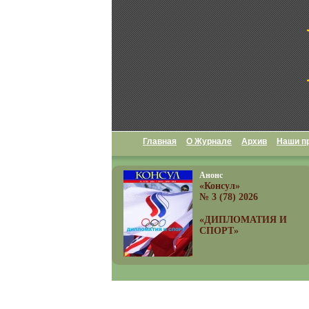
Главная
О Журнале
Архив
Наши п
Анонс
«Консул»
№ 3 (78) 2026
«ДИПЛОМАТИЯ И
СПОРТ»