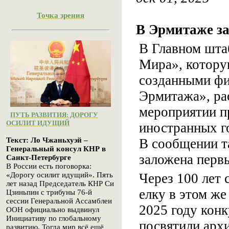
Точка зрения
В Эрмитаже з
В Главном шта
Мира», котору
созданными фи
Эрмитажа», ра
мероприятии п
ПУТЬ РАЗВИТИЯ: ДОРОГУ
ОСИЛИТ ИДУЩИЙ
иностранных го
В сообщении т
Текст: Ло Чжаньхуэй –
Генеральный консул КНР в
заложена перв
Санкт-Петербурге
В России есть поговорка:
Через 100 лет 
«Дорогу осилит идущий». Пять
лет назад Председатель КНР Си
елку в этом же
Цзиньпин с трибуны 76-й
сессии Генеральной Ассамблеи
2025 году кон
ООН официально выдвинул
Инициативу по глобальному
посвятили архи
развитию. Тогда мир всё ещё