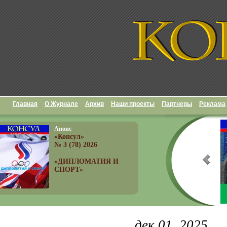
Главная
О Журнале
Архив
Наши проекты
Партнеры
Реклама
Анонс
«Консул»
№ 3 (78) 2026
«ДИПЛОМАТИЯ И
СПОРТ»
дек 01, 2025