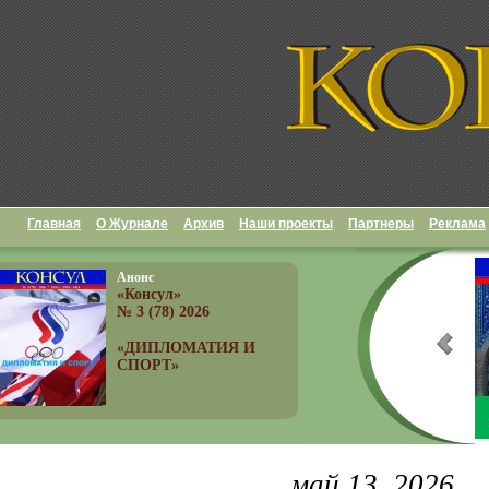
Главная
О Журнале
Архив
Наши проекты
Партнеры
Реклама
Анонс
«Консул»
№ 3 (78) 2026
«ДИПЛОМАТИЯ И
СПОРТ»
май 13, 2026