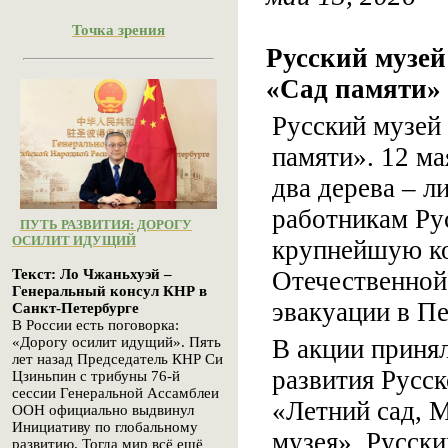
Точка зрения
Русский музей
«Сад памяти»
Русский музей
памяти». 12 ма
два дерева – л
работникам Рус
ПУТЬ РАЗВИТИЯ: ДОРОГУ
ОСИЛИТ ИДУЩИЙ
крупнейшую ко
Отечественной
Текст: Ло Чжаньхуэй –
Генеральный консул КНР в
эвакуации в П
Санкт-Петербурге
В России есть поговорка:
В акции приня
«Дорогу осилит идущий». Пять
лет назад Председатель КНР Си
развития Русск
Цзиньпин с трибуны 76-й
сессии Генеральной Ассамблеи
«Летний сад, 
ООН официально выдвинул
Инициативу по глобальному
музея», Русски
развитию. Тогда мир всё ещё