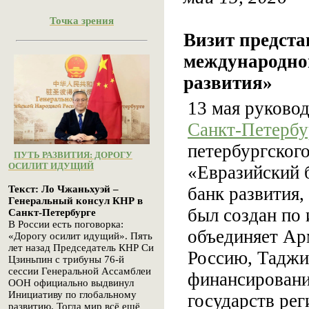
Точка зрения
Визит предст
международно
развития»
13 мая руково
Санкт-Петербу
петербургског
ПУТЬ РАЗВИТИЯ: ДОРОГУ
ОСИЛИТ ИДУЩИЙ
«Евразийский 
банк развития,
Текст: Ло Чжаньхуэй –
Генеральный консул КНР в
был создан по 
Санкт-Петербурге
В России есть поговорка:
объединяет Ар
«Дорогу осилит идущий». Пять
лет назад Председатель КНР Си
Россию, Таджи
Цзиньпин с трибуны 76-й
сессии Генеральной Ассамблеи
финансировани
ООН официально выдвинул
Инициативу по глобальному
государств рег
развитию. Тогда мир всё ещё