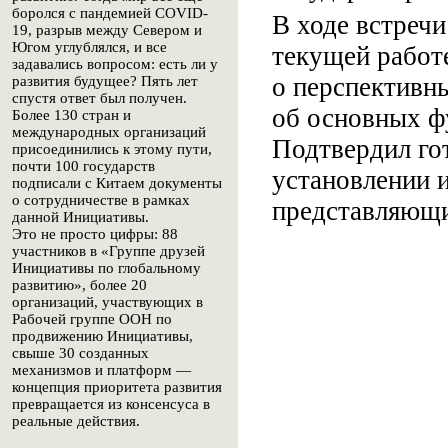
боролся с пандемией COVID-
В ходе встреч
19, разрыв между Севером и
Югом углублялся, и все
текущей работе
задавались вопросом: есть ли у
о перспективны
развития будущее? Пять лет
спустя ответ был получен.
об основных ф
Более 130 стран и
международных организаций
Подтвердил го
присоединились к этому пути,
почти 100 государств
установлении и
подписали с Китаем документы
о сотрудничестве в рамках
представляющи
данной Инициативы.
Это не просто цифры: 88
участников в «Группе друзей
Инициативы по глобальному
развитию», более 20
организаций, участвующих в
Рабочей группе ООН по
продвижению Инициативы,
свыше 30 созданных
механизмов и платформ —
концепция приоритета развития
превращается из консенсуса в
реальные действия.