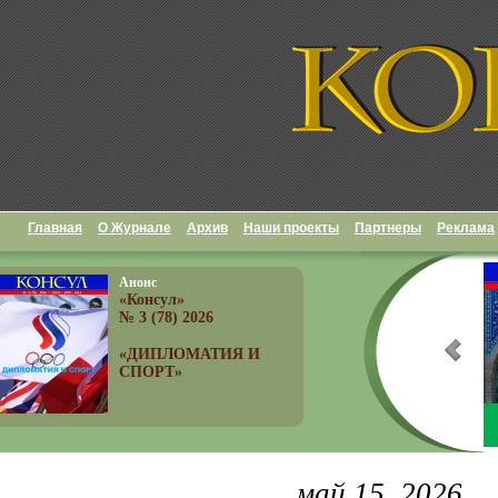
Главная
О Журнале
Архив
Наши проекты
Партнеры
Реклама
Анонс
«Консул»
№ 3 (78) 2026
«ДИПЛОМАТИЯ И
СПОРТ»
май 15, 2026