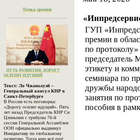
Точка зрения
«Инпредсервис
ГУП «Инпредсе
премии в облас
по протоколу»
председатель 
этикету и ком
ПУТЬ РАЗВИТИЯ: ДОРОГУ
ОСИЛИТ ИДУЩИЙ
семинара по пр
дружбы народо
Текст: Ло Чжаньхуэй –
Генеральный консул КНР в
занятия по про
Санкт-Петербурге
В России есть поговорка:
пособия в рам
«Дорогу осилит идущий». Пять
лет назад Председатель КНР Си
Цзиньпин с трибуны 76-й
сессии Генеральной Ассамблеи
ООН официально выдвинул
Инициативу по глобальному
развитию. Тогда мир всё ещё