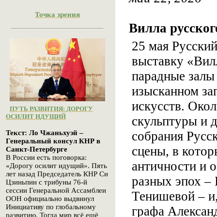
Точка зрения
Вилла русског
25 мая Русски
выставку «Вилл
парадные залы 
изысканном за
искусств. Око
ПУТЬ РАЗВИТИЯ: ДОРОГУ
ОСИЛИТ ИДУЩИЙ
скульптуры и д
собрания Русск
Текст: Ло Чжаньхуэй –
Генеральный консул КНР в
сцены, в кото
Санкт-Петербурге
В России есть поговорка:
античности и 
«Дорогу осилит идущий». Пять
лет назад Председатель КНР Си
разных эпох –
Цзиньпин с трибуны 76-й
сессии Генеральной Ассамблеи
Тенишевой – и
ООН официально выдвинул
Инициативу по глобальному
графа Алексан
развитию. Тогда мир всё ещё