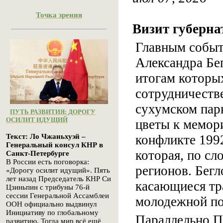
Точка зрения
Визит губерна
Главным событ
Александра Бег
итогам которы
сотрудничеств
сухумском пар
ПУТЬ РАЗВИТИЯ: ДОРОГУ
ОСИЛИТ ИДУЩИЙ
цветы к мемор
конфликте 199
Текст: Ло Чжаньхуэй –
Генеральный консул КНР в
которая, по сл
Санкт-Петербурге
В России есть поговорка:
регионов. Бегл
«Дорогу осилит идущий». Пять
лет назад Председатель КНР Си
касающиеся тр
Цзиньпин с трибуны 76-й
сессии Генеральной Ассамблеи
молодежной по
ООН официально выдвинул
Инициативу по глобальному
Параллельно П
развитию. Тогда мир всё ещё