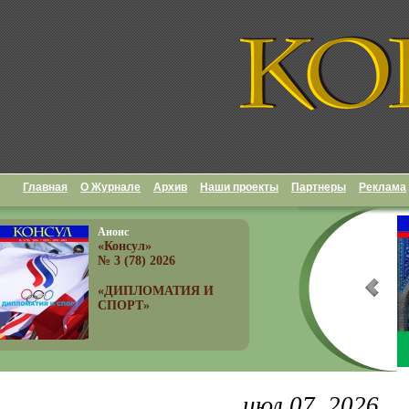
Главная
О Журнале
Архив
Наши проекты
Партнеры
Реклама
Анонс
«Консул»
№ 3 (78) 2026
«ДИПЛОМАТИЯ И
СПОРТ»
июл 07, 2026