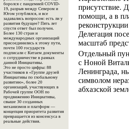
боролся с пандемией COVID-
присутствие. Д
19, разрыв между Севером и
Югом углублялся, и все
помощи, а в пл
задавались вопросом: есть ли у
реконструкции
развития будущее? Пять лет
спустя ответ был получен.
Делегация посе
Более 130 стран и
международных организаций
масштаб предс
присоединились к этому пути,
почти 100 государств
Отдельный пун
подписали с Китаем документы
о сотрудничестве в рамках
с Ноной Витал
данной Инициативы.
Это не просто цифры: 88
Ленинграда, н
участников в «Группе друзей
Инициативы по глобальному
символом нера
развитию», более 20
организаций, участвующих в
абхазской земл
Рабочей группе ООН по
продвижению Инициативы,
свыше 30 созданных
механизмов и платформ —
концепция приоритета развития
превращается из консенсуса в
реальные действия.