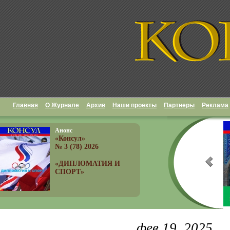
Главная
О Журнале
Архив
Наши проекты
Партнеры
Реклама
Анонс
«Консул»
№ 3 (78) 2026
«ДИПЛОМАТИЯ И
СПОРТ»
фев 19, 2025