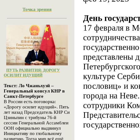
Точка зрения
День государс
17 февраля в 
сотрудничества
государственно
представлены д
Петербургского
ПУТЬ РАЗВИТИЯ: ДОРОГУ
культуре Серби
ОСИЛИТ ИДУЩИЙ
пословиц» и ко
Текст: Ло Чжаньхуэй –
Генеральный консул КНР в
города на Неве
Санкт-Петербурге
В России есть поговорка:
сотрудники Ком
«Дорогу осилит идущий». Пять
лет назад Председатель КНР Си
Представитель
Цзиньпин с трибуны 76-й
государственно
сессии Генеральной Ассамблеи
ООН официально выдвинул
Инициативу по глобальному
развитию. Тогда мир всё ещё