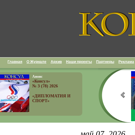
Главная
О Журнале
Архив
Наши проекты
Партнеры
Реклама
Анонс
«Консул»
№ 3 (78) 2026
«ДИПЛОМАТИЯ И
СПОРТ»
май 07, 2026