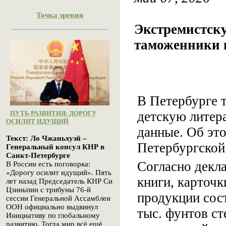
Точка зрения
Экстремистску
таможенники 
В Петербурге 
детскую литера
ПУТЬ РАЗВИТИЯ: ДОРОГУ
ОСИЛИТ ИДУЩИЙ
данные. Об эт
Текст: Ло Чжаньхуэй –
Петербургской
Генеральный консул КНР в
Санкт-Петербурге
Согласно декла
В России есть поговорка:
«Дорогу осилит идущий». Пять
книги, карточк
лет назад Председатель КНР Си
Цзиньпин с трибуны 76-й
продукции сос
сессии Генеральной Ассамблеи
ООН официально выдвинул
тыс. фунтов ст
Инициативу по глобальному
развитию. Тогда мир всё ещё