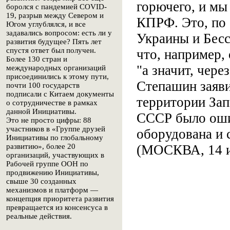
горючего, и мы
боролся с пандемией COVID-
19, разрыв между Севером и
КПРФ. Это, по 
Югом углублялся, и все
задавались вопросом: есть ли у
Украины и Бесс
развития будущее? Пять лет
спустя ответ был получен.
что, например,
Более 130 стран и
"а значит, чер
международных организаций
присоединились к этому пути,
Степашин заяви
почти 100 государств
подписали с Китаем документы
территории Зап
о сотрудничестве в рамках
данной Инициативы.
СССР было ошиб
Это не просто цифры: 88
участников в «Группе друзей
оборудована и 
Инициативы по глобальному
(МОСКВА, 14 и
развитию», более 20
организаций, участвующих в
Рабочей группе ООН по
продвижению Инициативы,
свыше 30 созданных
механизмов и платформ —
концепция приоритета развития
превращается из консенсуса в
реальные действия.