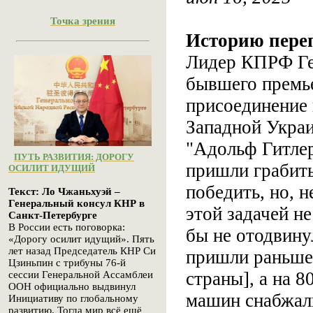
Точка зрения
Историю пере
Лидер КПРФ Ген
бывшего премье
присоединение 
Западной Укра
"Адольф Гитле
ПУТЬ РАЗВИТИЯ: ДОРОГУ
пришли грабить
ОСИЛИТ ИДУЩИЙ
победить, но, 
Текст: Ло Чжаньхуэй –
Генеральный консул КНР в
этой задачей н
Санкт-Петербурге
В России есть поговорка:
бы не отодвину
«Дорогу осилит идущий». Пять
лет назад Председатель КНР Си
пришли раньше 
Цзиньпин с трибуны 76-й
страны], а на 
сессии Генеральной Ассамблеи
ООН официально выдвинул
машин снабжали
Инициативу по глобальному
развитию. Тогда мир всё ещё