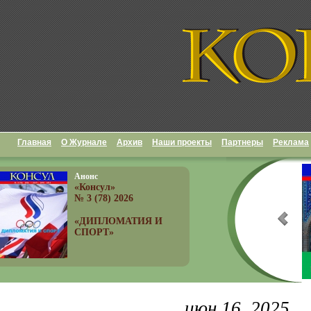
Главная
О Журнале
Архив
Наши проекты
Партнеры
Реклама
Анонс
«Консул»
№ 3 (78) 2026
«ДИПЛОМАТИЯ И
СПОРТ»
июн 16, 2025