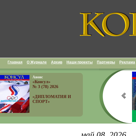
Главная
О Журнале
Архив
Наши проекты
Партнеры
Реклама
Анонс
«Консул»
№ 3 (78) 2026
«ДИПЛОМАТИЯ И
СПОРТ»
май 08, 2026