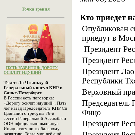
Точка зрения
Кто приедет н
Опубликован с
приедут в Мос
Президент Рес
Президент Рес
ПУТЬ РАЗВИТИЯ: ДОРОГУ
Президент Лао
ОСИЛИТ ИДУЩИЙ
Республики Тх
Текст: Ло Чжаньхуэй –
Генеральный консул КНР в
Верховный пра
Санкт-Петербурге
В России есть поговорка:
Председатель 
«Дорогу осилит идущий». Пять
лет назад Председатель КНР Си
Фицо
Цзиньпин с трибуны 76-й
сессии Генеральной Ассамблеи
Президент Рес
ООН официально выдвинул
Инициативу по глобальному
Президент Рес
развитию. Тогда мир всё ещё