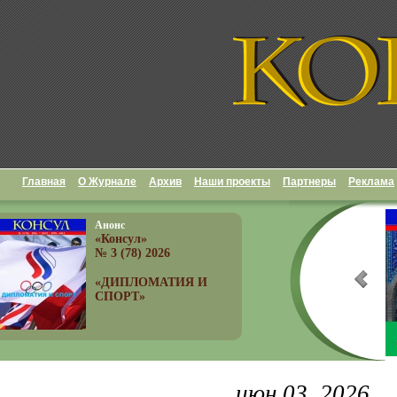
Главная
О Журнале
Архив
Наши проекты
Партнеры
Реклама
Анонс
«Консул»
№ 3 (78) 2026
«ДИПЛОМАТИЯ И
СПОРТ»
июн 03, 2026