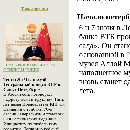
Точка зрения
Начало петерб
6 и 7 июня в Л
банка ВТБ про
сада». Он ста
основанной в 
музея Аллой М
ПУТЬ РАЗВИТИЯ: ДОРОГУ
ОСИЛИТ ИДУЩИЙ
наполненное му
вновь станет о
Текст: Ло Чжаньхуэй –
Генеральный консул КНР в
лета.
Санкт-Петербурге
В России есть поговорка:
«Дорогу осилит идущий». Пять
лет назад Председатель КНР Си
Цзиньпин с трибуны 76-й
сессии Генеральной Ассамблеи
ООН официально выдвинул
Инициативу по глобальному
развитию. Тогда мир всё ещё