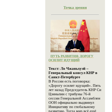
Точка зрения
ПУТЬ РАЗВИТИЯ: ДОРОГУ
ОСИЛИТ ИДУЩИЙ
Текст: Ло Чжаньхуэй –
Генеральный консул КНР в
Санкт-Петербурге
В России есть поговорка:
«Дорогу осилит идущий». Пять
лет назад Председатель КНР Си
Цзиньпин с трибуны 76-й
сессии Генеральной Ассамблеи
ООН официально выдвинул
Инициативу по глобальному
развитию. Тогда мир всё ещё