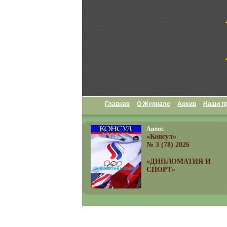
Главная
О Журнале
Архив
Наши п
Анонс
«Консул»
№ 3 (78) 2026
«ДИПЛОМАТИЯ И
СПОРТ»