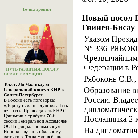
Точка зрения
Новый посол 
Гвинея-Бисау
Указом Президе
Nº 336 РЯБОК
Чрезвычайным
Федерации в Р
ПУТЬ РАЗВИТИЯ: ДОРОГУ
ОСИЛИТ ИДУЩИЙ
Рябоконь С.В., 
Текст: Ло Чжаньхуэй –
Образование 
Генеральный консул КНР в
Санкт-Петербурге
России. Владе
В России есть поговорка:
«Дорогу осилит идущий». Пять
дипломатическ
лет назад Председатель КНР Си
Цзиньпин с трибуны 76-й
Посланника 2 к
сессии Генеральной Ассамблеи
ООН официально выдвинул
На дипломатиче
Инициативу по глобальному
развитию. Тогда мир всё ещё