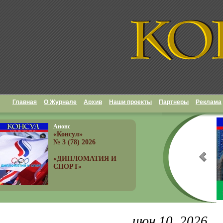
Главная
О Журнале
Архив
Наши проекты
Партнеры
Реклама
Анонс
«Консул»
№ 3 (78) 2026
«ДИПЛОМАТИЯ И
СПОРТ»
июн 10, 2026