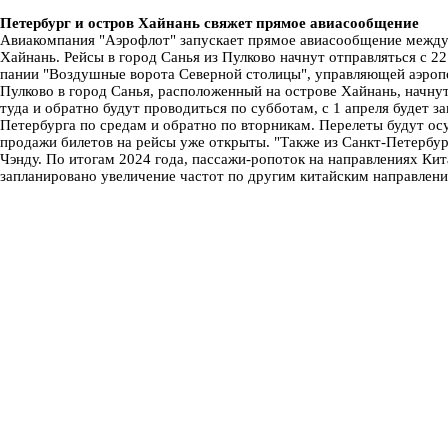
Петербург и остров Хайнань свяжет прямое авиасообщение
Авиакомпания "Аэрофлот" запускает прямое авиасообщение между
Хайнань. Рейсы в город Санья из Пулково начнут отправляться с 2
пании "Воздушные ворота Северной столицы", управляющей аэропо
Пулково в город Санья, расположенный на острове Хайнань, начнут
туда и обратно будут проводиться по субботам, с 1 апреля будет з
Петербурга по средам и обратно по вторникам. Перелеты будут ос
продажи билетов на рейсы уже открыты. "Также из Санкт-Петербу
Чэнду. По итогам 2024 года, пассажи-ропоток на направлениях Кита
запланировано увеличение частот по другим китайским направления