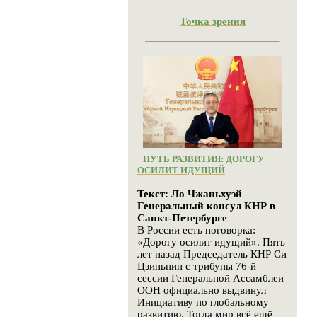
Точка зрения
ПУТЬ РАЗВИТИЯ: ДОРОГУ
ОСИЛИТ ИДУЩИЙ
Текст: Ло Чжаньхуэй –
Генеральный консул КНР в
Санкт-Петербурге
В России есть поговорка:
«Дорогу осилит идущий». Пять
лет назад Председатель КНР Си
Цзиньпин с трибуны 76-й
сессии Генеральной Ассамблеи
ООН официально выдвинул
Инициативу по глобальному
развитию. Тогда мир всё ещё