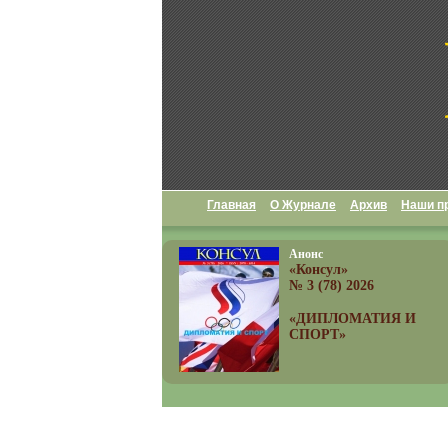
Главная
О Журнале
Архив
Наши п
Анонс
«Консул»
№ 3 (78) 2026
«ДИПЛОМАТИЯ И
СПОРТ»