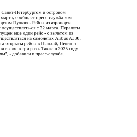
 Санкт-Петербургом и островом
2 марта, сообщает пресс-служба ком-
ртом Пулково. Рейсы из аэропорта
 осуществлять-ся с 22 марта. Перелеты
апущен еще один рейс - с вылетом из
уществляться на самолетах Airbus A330,
рга открыты рейсы в Шанхай, Пекин и
я вырос в три раза. Также в 2025 году
м", - добавили в пресс-службе.