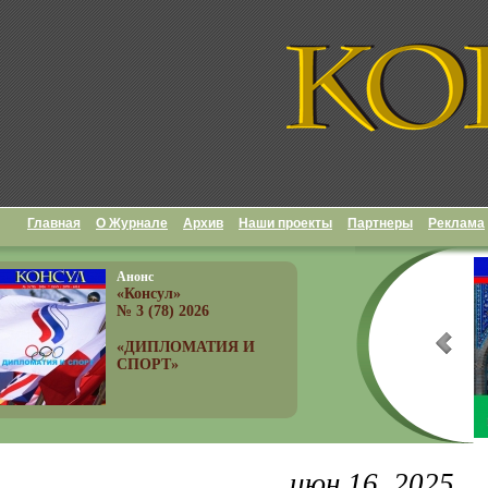
Главная
О Журнале
Архив
Наши проекты
Партнеры
Реклама
Анонс
«Консул»
№ 3 (78) 2026
«ДИПЛОМАТИЯ И
СПОРТ»
июн 16, 2025