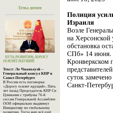
Точка зрения
Полиция усили
Израиля
Возле Генераль
на Херсонской 
обстановка ост
СПб» 14 июня. 
ПУТЬ РАЗВИТИЯ: ДОРОГУ
Кронверкском п
ОСИЛИТ ИДУЩИЙ
представителей
Текст: Ло Чжаньхуэй –
Генеральный консул КНР в
суток замечено
Санкт-Петербурге
В России есть поговорка:
Санкт-Петербур
«Дорогу осилит идущий». Пять
лет назад Председатель КНР Си
Цзиньпин с трибуны 76-й
сессии Генеральной Ассамблеи
ООН официально выдвинул
Инициативу по глобальному
развитию. Тогда мир всё ещё