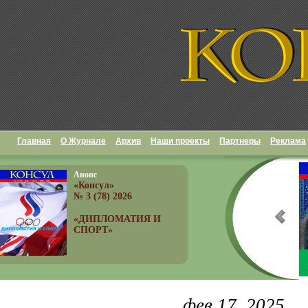
Главная
О Журнале
Архив
Наши проекты
Партнеры
Реклама
Анонс
«Консул»
№ 3 (78) 2026
«ДИПЛОМАТИЯ И
СПОРТ»
фев 17, 2025