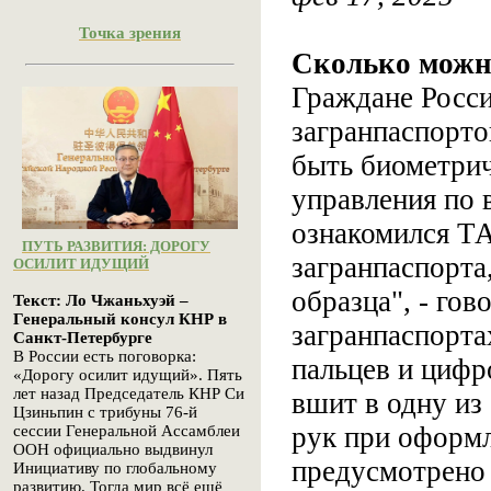
Точка зрения
Сколько можн
Граждане Росси
загранпаспорто
быть биометрич
управления по
ознакомился Т
ПУТЬ РАЗВИТИЯ: ДОРОГУ
загранпаспорта
ОСИЛИТ ИДУЩИЙ
образца", - гов
Текст: Ло Чжаньхуэй –
Генеральный консул КНР в
загранпаспорта
Санкт-Петербурге
В России есть поговорка:
пальцев и цифр
«Дорогу осилит идущий». Пять
лет назад Председатель КНР Си
вшит в одну из
Цзиньпин с трибуны 76-й
рук при оформл
сессии Генеральной Ассамблеи
ООН официально выдвинул
предусмотрено 
Инициативу по глобальному
развитию. Тогда мир всё ещё