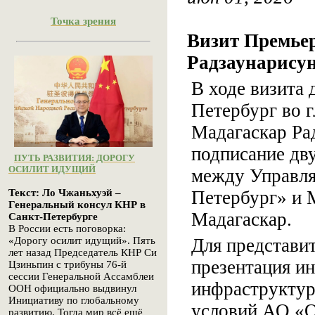
Точка зрения
Визит Премье
Радзаунарису
В ходе визита 
Петербург во 
Мадагаскар Ра
подписание дв
ПУТЬ РАЗВИТИЯ: ДОРОГУ
ОСИЛИТ ИДУЩИЙ
между Управл
Петербург» и 
Текст: Ло Чжаньхуэй –
Генеральный консул КНР в
Мадагаскар.
Санкт-Петербурге
В России есть поговорка:
Для представи
«Дорогу осилит идущий». Пять
лет назад Председатель КНР Си
презентация и
Цзиньпин с трибуны 76-й
сессии Генеральной Ассамблеи
инфраструктур
ООН официально выдвинул
Инициативу по глобальному
условий АО «О
развитию. Тогда мир всё ещё