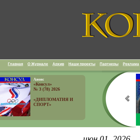
Главная
О Журнале
Архив
Наши проекты
Партнеры
Реклама
Анонс
«Консул»
№ 3 (78) 2026
«ДИПЛОМАТИЯ И
СПОРТ»
июн 01, 2026