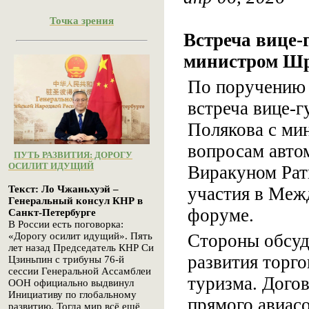
Точка зрения
Встреча вице-
министром Ш
По поручению 
встреча вице-
Полякова с мин
вопросам авт
ПУТЬ РАЗВИТИЯ: ДОРОГУ
ОСИЛИТ ИДУЩИЙ
Виракуном Рат
участия в Меж
Текст: Ло Чжаньхуэй –
Генеральный консул КНР в
форуме.
Санкт-Петербурге
В России есть поговорка:
Стороны обсуд
«Дорогу осилит идущий». Пять
лет назад Председатель КНР Си
развития торго
Цзиньпин с трибуны 76-й
сессии Генеральной Ассамблеи
туризма. Дого
ООН официально выдвинул
Инициативу по глобальному
прямого авиас
развитию. Тогда мир всё ещё