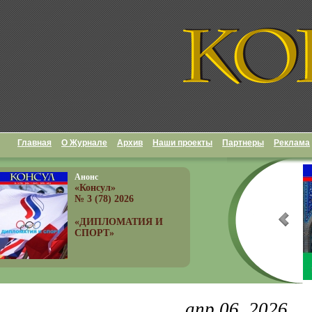
Главная
О Журнале
Архив
Наши проекты
Партнеры
Реклама
Анонс
«Консул»
№ 3 (78) 2026
«ДИПЛОМАТИЯ И
СПОРТ»
апр 06, 2026