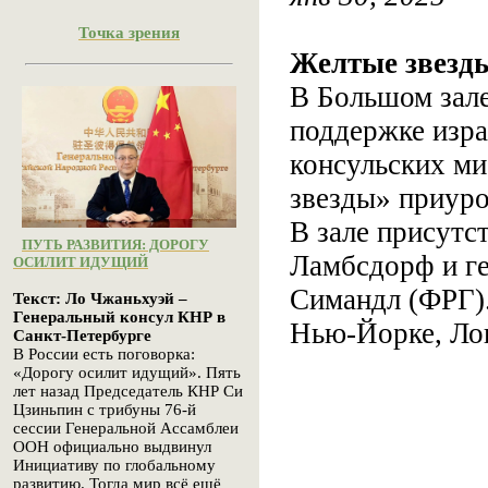
Точка зрения
Желтые звезд
В Большом зал
поддержке изра
консульских м
звезды» приуро
В зале присутс
ПУТЬ РАЗВИТИЯ: ДОРОГУ
Ламбсдорф и ге
ОСИЛИТ ИДУЩИЙ
Симандл (ФРГ).
Текст: Ло Чжаньхуэй –
Генеральный консул КНР в
Нью-Йорке, Лон
Санкт-Петербурге
В России есть поговорка:
«Дорогу осилит идущий». Пять
лет назад Председатель КНР Си
Цзиньпин с трибуны 76-й
сессии Генеральной Ассамблеи
ООН официально выдвинул
Инициативу по глобальному
развитию. Тогда мир всё ещё