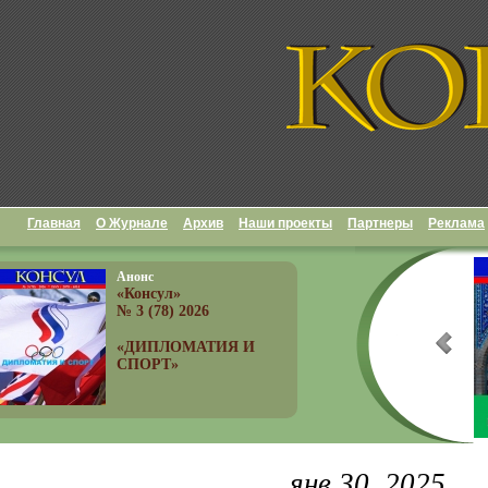
Главная
О Журнале
Архив
Наши проекты
Партнеры
Реклама
Анонс
«Консул»
№ 3 (78) 2026
«ДИПЛОМАТИЯ И
СПОРТ»
янв 30, 2025